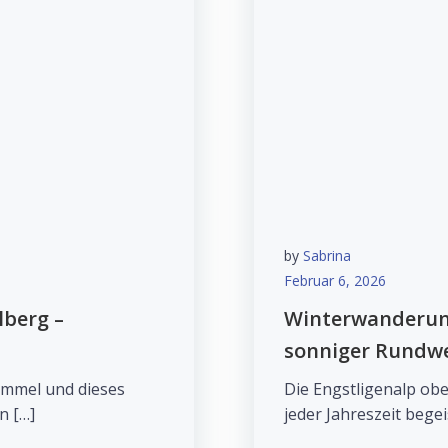
by
Sabrina
Februar 6, 2026
berg –
Winterwanderung
sonniger Rundwe
immel und dieses
Die Engstligenalp obe
n […]
jeder Jahreszeit begei