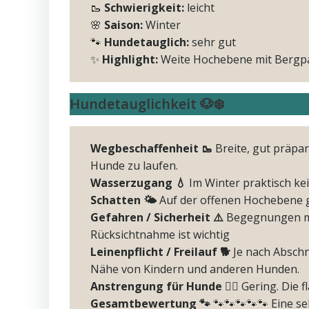
🥾
Schwierigkeit:
leicht
🌸
Saison:
Winter
🐾
Hundetauglich:
sehr gut
✨
Highlight:
Weite Hochebene mit Bergpa
Hundetauglichkeit 🐶❄️
Wegbeschaffenheit 🥾
Breite, gut präpa
Hunde zu laufen.
Wasserzugang 💧
Im Winter praktisch ke
Schatten 🌤️
Auf der offenen Hochebene g
Gefahren / Sicherheit ⚠️
Begegnungen mit
Rücksichtnahme ist wichtig
Leinenpflicht / Freilauf 🐕
Je nach Abschn
Nähe von Kindern und anderen Hunden.
Anstrengung für Hunde ❤️‍🔥
Gering. Die f
Gesamtbewertung 🐾
🐾🐾🐾🐾🐾 Eine s