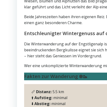
Wiesen, Blumen und Alphütten das Bild prägen,
klar geführt und das Licht verleiht der Alp ei
Beide Jahreszeiten haben ihren eigenen Reiz.
einen ganz besonderen Charme.
Entschleunigter Wintergenuss auf
Die Winterwanderung auf der Engstligenalp is
beeindruckenden Bergkulisse eignet sie sich 
– hier steht das Geniessen im Vordergrund.
Wer eine unkomplizierte Winterwanderung mit 
Fakten zur Wanderung ❄️🥾
📏
Distanz:
5.5 km
⬆️
Aufstieg:
minimal
⬇️
Abstieg:
minimal