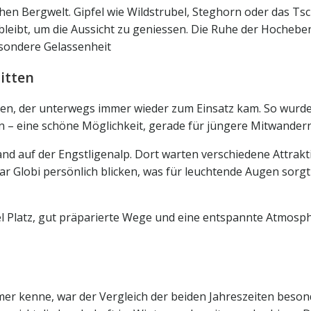
chen Bergwelt. Gipfel wie Wildstrubel, Steghorn oder das Ts
bleibt, um die Aussicht zu geniessen. Die Ruhe der Hocheb
sondere Gelassenheit
itten
itten, der unterwegs immer wieder zum Einsatz kam. So wu
n – eine schöne Möglichkeit, gerade für jüngere Mitwander
Land auf der Engstligenalp. Dort warten verschiedene Attra
ogar Globi persönlich blicken, was für leuchtende Augen sor
iel Platz, gut präparierte Wege und eine entspannte Atmos
mmer kenne, war der Vergleich der beiden Jahreszeiten be