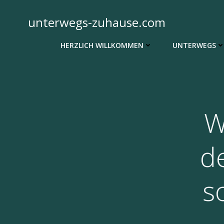
Zum
Inhalt
unterwegs-zuhause.com
springen
HERZLICH WILLKOMMEN
UNTERWEGS
W
de
s