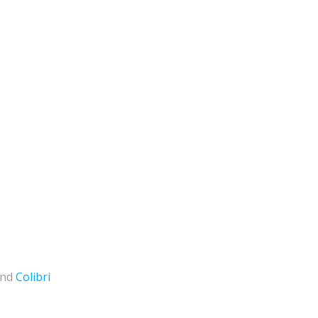
and
Colibri