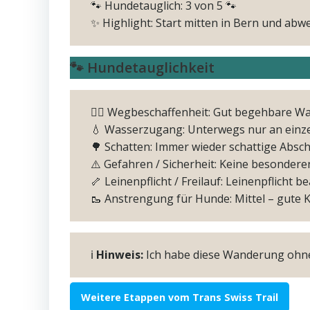
🐾 Hundetauglich: 3 von 5 🐾
✨ Highlight: Start mitten in Bern und ab
🐾 Hundetauglichkeit
🚶‍♂️ Wegbeschaffenheit: Gut begehbare W
💧 Wasserzugang: Unterwegs nur an einz
🌳 Schatten: Immer wieder schattige Absc
⚠️ Gefahren / Sicherheit: Keine besonder
🦴 Leinenpflicht / Freilauf: Leinenpflicht b
🥾 Anstrengung für Hunde: Mittel – gute Ko
ℹ️
Hinweis:
Ich habe diese Wanderung ohne 
Weitere Etappen vom Trans Swiss Trail