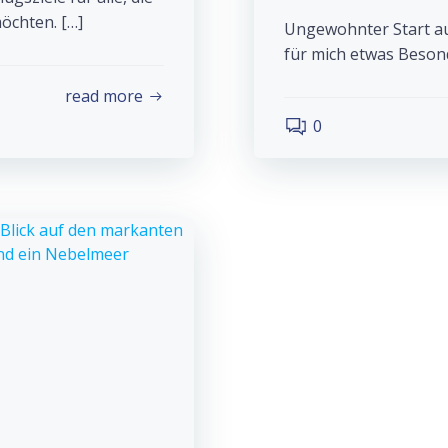
öchten. […]
Ungewohnter Start au
für mich etwas Besond
read more
0