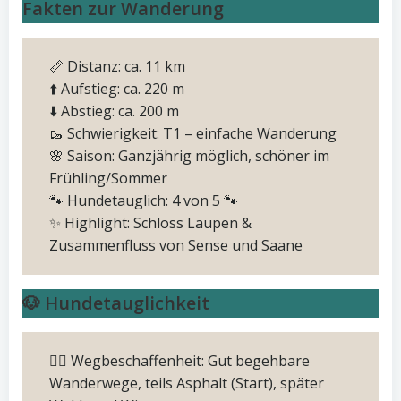
Fakten zur Wanderung
📏 Distanz: ca. 11 km
⬆️ Aufstieg: ca. 220 m
⬇️ Abstieg: ca. 200 m
🥾 Schwierigkeit: T1 – einfache Wanderung
🌸 Saison: Ganzjährig möglich, schöner im
Frühling/Sommer
🐾 Hundetauglich: 4 von 5 🐾
✨ Highlight: Schloss Laupen &
Zusammenfluss von Sense und Saane
🐶 Hundetauglichkeit
🚶‍♂️ Wegbeschaffenheit: Gut begehbare
Wanderwege, teils Asphalt (Start), später