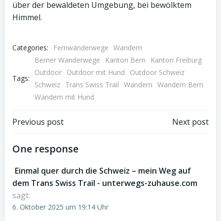
Categories:
Fernwanderwege
Wandern
Berner Wanderwege
Kanton Bern
Kanton Freiburg
Outdoor
Outdoor mit Hund
Outdoor Schweiz
Tags:
Schweiz
Trans Swiss Trail
Wandern
Wandern Bern
Wandern mit Hund
Post
Post
Previous post
Next post
navigation
navigation
One response
Einmal quer durch die Schweiz – mein Weg auf
dem Trans Swiss Trail - unterwegs-zuhause.com
sagt:
6. Oktober 2025 um 19:14 Uhr