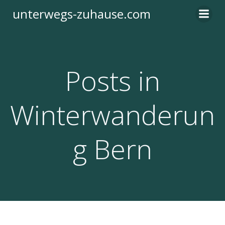
Zum
unterwegs-zuhause.com
Inhalt
springen
Posts in
Winterwanderun
g Bern