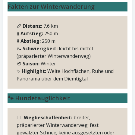
Fakten zur Winterwanderung
📏
Distanz:
7.6 km
⬆️
Aufstieg:
250 m
⬇️
Abstieg:
250 m
🥾
Schwierigkeit:
leicht bis mittel
(präparierter Winterwanderweg)
🌸
Saison:
Winter
✨
Highlight:
Weite Hochflächen, Ruhe und
Panorama über dem Diemtigtal
🐾 Hundetauglichkeit
🚶‍♂️
Wegbeschaffenheit:
breiter,
präparierter Winterwanderweg; fest
gewalzter Schnee; keine ausgesetzten oder