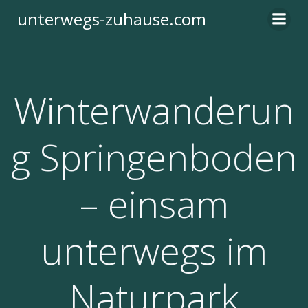
Zum
unterwegs-zuhause.com
Inhalt
springen
Winterwanderun
g Springenboden
– einsam
unterwegs im
Naturpark