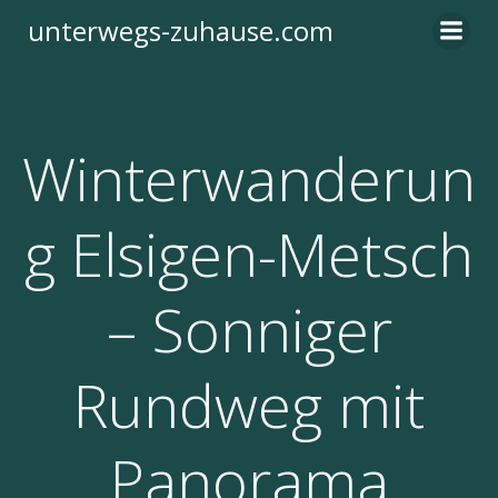
Zum
unterwegs-zuhause.com
Inhalt
springen
Winterwanderun
g Elsigen-Metsch
– Sonniger
Rundweg mit
Panorama