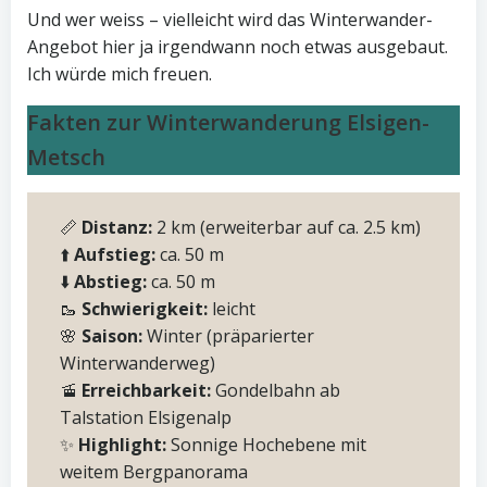
Und wer weiss – vielleicht wird das Winterwander-
Angebot hier ja irgendwann noch etwas ausgebaut.
Ich würde mich freuen.
Fakten zur Winterwanderung Elsigen-
Metsch
📏
Distanz:
2 km (erweiterbar auf ca. 2.5 km)
⬆️
Aufstieg:
ca. 50 m
⬇️
Abstieg:
ca. 50 m
🥾
Schwierigkeit:
leicht
🌸
Saison:
Winter (präparierter
Winterwanderweg)
🚡
Erreichbarkeit:
Gondelbahn ab
Talstation Elsigenalp
✨
Highlight:
Sonnige Hochebene mit
weitem Bergpanorama