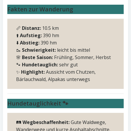
Fakten zur Wanderung
📏
Distanz:
10.5 km
⬆️
Aufstieg:
390 hm
⬇️
Abstieg:
390 hm
🥾
Schwierigkeit:
leicht bis mittel
🌸
Beste Saison:
Frühling, Sommer, Herbst
🐾
Hundetauglich:
sehr gut
✨
Highlight:
Aussicht vom Chutzen,
Bärlauchwald, Alpakas unterwegs
Hundetauglichkeit 🐾
🛤️
Wegbeschaffenheit:
Gute Waldwege,
Wanderwege und kurze Asphaltabschnitte.