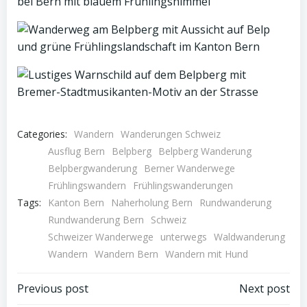
Categories:
Wandern
Wanderungen Schweiz
Ausflug Bern
Belpberg
Belpberg Wanderung
Belpbergwanderung
Berner Wanderwege
Frühlingswandern
Frühlingswanderungen
Tags:
Kanton Bern
Naherholung Bern
Rundwanderung
Rundwanderung Bern
Schweiz
Schweizer Wanderwege
unterwegs
Waldwanderung
Wandern
Wandern Bern
Wandern mit Hund
Post
Post
Previous post
Next post