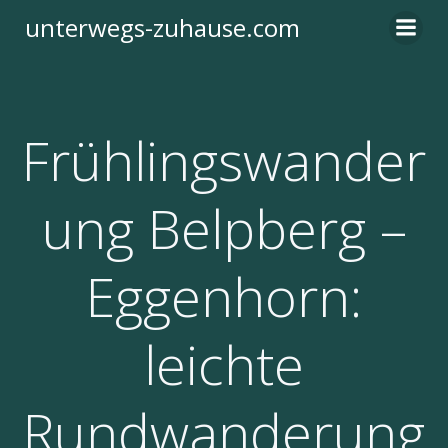
Zum
unterwegs-zuhause.com
Inhalt
springen
Frühlingswander
ung Belpberg –
Eggenhorn:
leichte
Rundwanderung