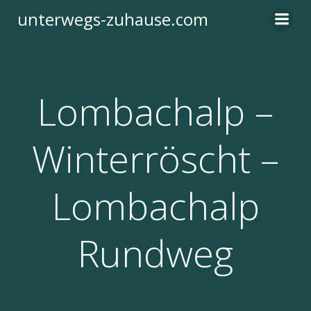
Zum
unterwegs-zuhause.com
Inhalt
springen
Lombachalp –
Winterröscht –
Lombachalp
Rundweg