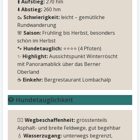
⬆️
Aufstieg:
270 hm
⬇️
Abstieg:
260 hm
🥾
Schwierigkeit:
leicht – gemütliche
Rundwanderung
🌸
Saison:
Frühling bis Herbst, besonders
schön im Herbst
🐾
Hundetauglich:
⭐️⭐️⭐️⭐️ (4 Pfoten)
✨
Highlight:
Aussichtspunkt Winterröscht
mit Panoramablick über das Berner
Oberland
☕️
Einkehr:
Bergrestaurant Lombachalp
🐶 Hundetauglichkeit
🚶‍♂️
Wegbeschaffenheit:
grösstenteils
Asphalt- und breite Feldwege, gut begehbar
💧
Wasserzugang:
unterwegs begrenzt,