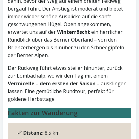
dahin, bevor der Weg auf einem breiten Feldweg
bergauf führt. Der Anstieg ist moderat und bietet
immer wieder schöne Ausblicke auf die sanft
geschwungenen Hügel. Oben angekommen,
erwartet uns auf der
Winterröscht
ein herrlicher
Rundblick über das Berner Oberland – von den
Brienzerbergen bis hinüber zu den Schneegipfeln
der Berner Alpen.
Der Rückweg führt etwas steiler hinunter, zurück
zur Lombachalp, wo wir den Tag mit einem
Vermicelle – dem ersten der Saison –
ausklingen
lassen. Eine gemütliche Rundtour, perfekt für
goldene Herbsttage.
Fakten zur Wanderung
📏
Distanz:
8.5 km