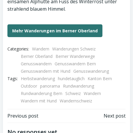
Mehr Wanderungen im Berner Oberland
Categories:
Wandern
Wanderungen Schweiz
Berner Oberland
Berner Wanderwege
Genusswandern
Genusswandern Bern
Genusswandern mit Hund
Genusswanderung
Tags:
Herbstwanderung
hundetauglich
Kanton Bern
Outdoor
panorama
Rundwanderung
Rundwanderung Bern
Schweiz
Wandern
Wandern mit Hund
Wandernschweiz
Post
Post
Previous post
Next post
No responses yet