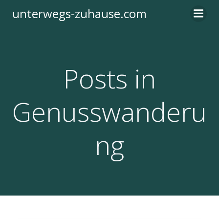
Zum
unterwegs-zuhause.com
Inhalt
springen
Posts in
Genusswanderu
ng