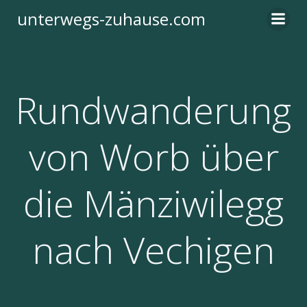
Zum
unterwegs-zuhause.com
Inhalt
springen
Rundwanderung
von Worb über
die Mänziwilegg
nach Vechigen