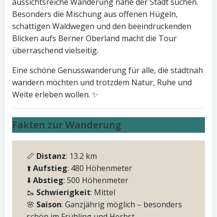
aussichtsreiche Wanderung nahe der Stadt suchen.
Besonders die Mischung aus offenen Hügeln,
schattigen Waldwegen und den beeindruckenden
Blicken aufs Berner Oberland macht die Tour
überraschend vielseitig.
Eine schöne Genusswanderung für alle, die stadtnah
wandern möchten und trotzdem Natur, Ruhe und
Weite erleben wollen. ✨
Fakten zur Wanderung
📏
Distanz
: 13.2 km
⬆️
Aufstieg
: 480 Höhenmeter
⬇️
Abstieg
: 500 Höhenmeter
🥾
Schwierigkeit
: Mittel
🌸
Saison
: Ganzjährig möglich – besonders
schön im Frühling und Herbst