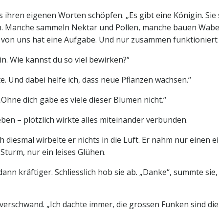
us ihren eigenen Worten schöpfen. „Es gibt eine Königin. Si
nen. Manche sammeln Nektar und Pollen, manche bauen Wab
von uns hat eine Aufgabe. Und nur zusammen funktioniert a
ein. Wie kannst du so viel bewirken?“
üte. Und dabei helfe ich, dass neue Pflanzen wachsen.“
 „Ohne dich gäbe es viele dieser Blumen nicht.“
Leben – plötzlich wirkte alles miteinander verbunden.
 diesmal wirbelte er nichts in die Luft. Er nahm nur einen
 Sturm, nur ein leises Glühen.
dann kräftiger. Schliesslich hob sie ab. „Danke“, summte sie,
n verschwand. „Ich dachte immer, die grossen Funken sind die