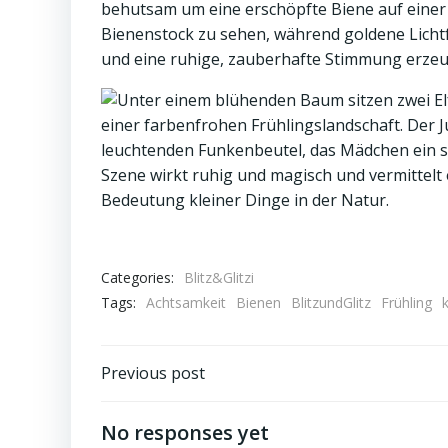
Categories:
Blitz&Glitzi
Tags:
Achtsamkeit
Bienen
BlitzundGlitz
Frühling
Post
Previous post
navigation
No responses yet