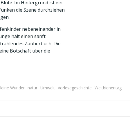
kleine Wunder
natur
Umwelt
Vorlesegeschichte
Weltbienentag
Post
navigation