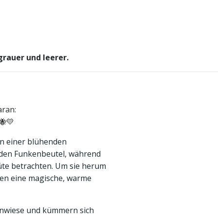
grauer und leerer.
aran:
🐝💛