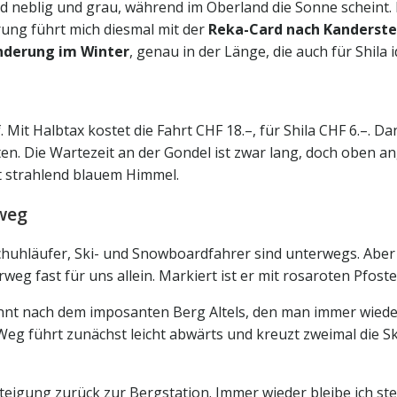
land neblig und grau, während im Oberland die Sonne scheint
ung führt mich diesmal mit der
Reka-Card nach Kanderst
derung im Winter
, genau in der Länge, die auch für Shila id
 Mit Halbtax kostet die Fahrt CHF 18.–, für Shila CHF 6.–. 
lten. Die Wartezeit an der Gondel ist zwar lang, doch oben a
it strahlend blauem Himmel.
weg
chuhläufer, Ski- und Snowboardfahrer sind unterwegs. Aber 
g fast für uns allein. Markiert ist er mit rosaroten Pfoste
nt nach dem imposanten Berg Altels, den man immer wieder i
 führt zunächst leicht abwärts und kreuzt zweimal die Skip
 Steigung zurück zur Bergstation. Immer wieder bleibe ich st