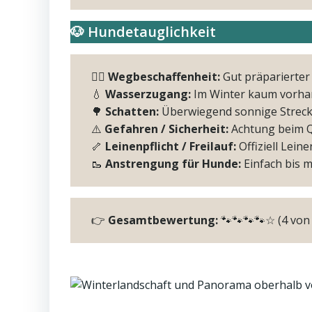
🐶 Hundetauglichkeit
🚶‍♂️
Wegbeschaffenheit:
Gut präparierter
💧
Wasserzugang:
Im Winter kaum vorha
🌳
Schatten:
Überwiegend sonnige Streck
⚠️
Gefahren / Sicherheit:
Achtung beim Qu
🦴
Leinenpflicht / Freilauf:
Offiziell Leine
🥾
Anstrengung für Hunde:
Einfach bis m
👉
Gesamtbewertung:
🐾🐾🐾🐾☆ (4 von 