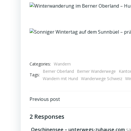
Categories:
Wandern
Berner Oberland
Berner Wanderwege
Kanto
Tags:
Wandern mit Hund
Wanderwege Schweiz
Wi
Post
Previous post
navigation
2 Responses
Oeschinensee – unterwegs-zuhause.com
sa