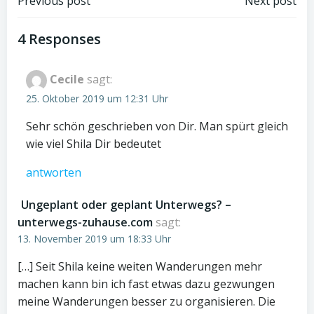
Post
Post
Previous post
Next post
navigation
navigation
4 Responses
Cecile
sagt:
25. Oktober 2019 um 12:31 Uhr
Sehr schön geschrieben von Dir. Man spürt gleich
wie viel Shila Dir bedeutet
antworten
Ungeplant oder geplant Unterwegs? –
unterwegs-zuhause.com
sagt:
13. November 2019 um 18:33 Uhr
[…] Seit Shila keine weiten Wanderungen mehr
machen kann bin ich fast etwas dazu gezwungen
meine Wanderungen besser zu organisieren. Die