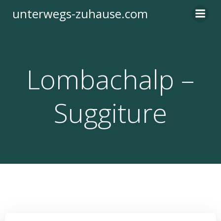
Zum
unterwegs-zuhause.com
Inhalt
springen
Lombachalp –
Suggiture