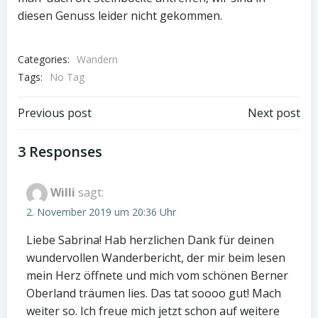
diesen Genuss leider nicht gekommen.
Categories:
Wandern
Tags:
No Tag
Post
Post
Previous post
Next post
navigation
navigation
3 Responses
Willi
sagt:
2. November 2019 um 20:36 Uhr
Liebe Sabrina! Hab herzlichen Dank für deinen
wundervollen Wanderbericht, der mir beim lesen
mein Herz öffnete und mich vom schönen Berner
Oberland träumen lies. Das tat soooo gut! Mach
weiter so. Ich freue mich jetzt schon auf weitere