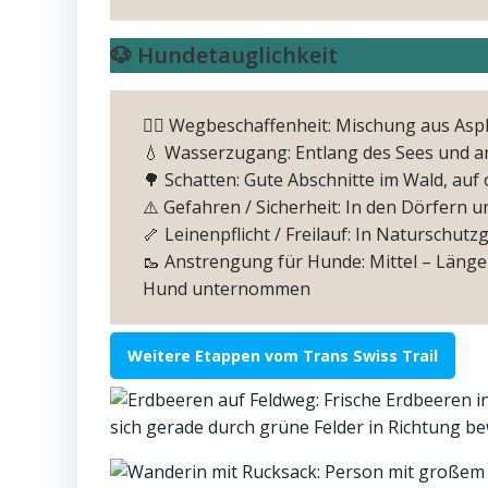
🐶 Hundetauglichkeit
🚶‍♂️ Wegbeschaffenheit: Mischung aus Asp
💧 Wasserzugang: Entlang des Sees und 
🌳 Schatten: Gute Abschnitte im Wald, auf
⚠️ Gefahren / Sicherheit: In den Dörfern 
🦴 Leinenpflicht / Freilauf: In Naturschut
🥾 Anstrengung für Hunde: Mittel – Läng
Hund unternommen
Weitere Etappen vom Trans Swiss Trail