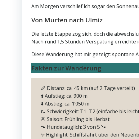
Am Morgen verschlief ich sogar den Sonnenaufg
Von Murten nach Ulmiz
Die letzte Etappe zog sich, doch die abwech
Nach rund 1,5 Stunden Verspätung erreichte ic
Diese Wanderung hat mir gezeigt: spontane A
Fakten zur Wanderung
📏 Distanz: ca. 45 km (auf 2 Tage verteilt)
⬆️ Aufstieg: ca. 900 m
⬇️ Abstieg: ca. 1’050 m
🥾 Schwierigkeit: T1–T2 (einfache bis lei
🌸 Saison: Frühling bis Herbst
🐾 Hundetauglich: 3 von 5 🐾
✨ Highlight: Schiffsfahrt über den Neuen