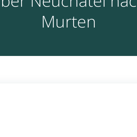
ber Neuchâtel na
Murten