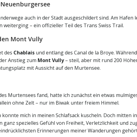
n Neuenburgersee
nderwege auch in der Stadt ausgeschildert sind. Am Hafen le
eiterging – ein offizieller Teil des Trans Swiss Trail.
den Mont Vully
et des
Chablais
und entlang des Canal de la Broye. Während
der Anstieg zum
Mont Vully
– steil, aber mit rund 200 Hö
htungsplatz mit Aussicht auf den Murtensee.
es Murtensees fand, hatte ich zunächst ein etwas mulmiges 
llein ohne Zelt – nur im Biwak unter freiem Himmel.
ich konnte mich in meinen Schlafsack kuscheln. Doch mitten 
in ganz spezielles Gefühl von Freiheit, Verletzlichkeit und z
n eindrücklichsten Erinnerungen meiner Wanderungen gehört