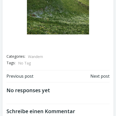
Categories:
Wandern
Tags:
No Tag
Post
Post
Previous post
Next post
navigation
navigation
No responses yet
Schreibe einen Kommentar