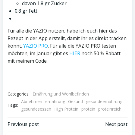
davon 1.8 gr Zucker
0.8 gr Fett
Für alle die YAZIO nutzen, habe ich euch hier das
Rezept in der App erstellt, damit ihr es direkt tracken
könnt.
YAZIO PRO
. Für alle die YAZIO PRO testen
möchten, im Januar gibt es
HIER
noch 50 % Rabatt
mit meinem Code.
Categories:
Ernährung und Wohlbefinden
Abnehmen
ernährung
Gesund
gesundeernährung
Tags:
gesundesessen
High Protein
protein
proteinreich
Post
Post
Previous post
Next post