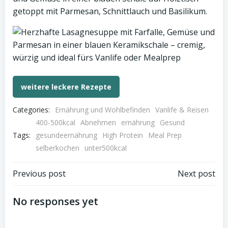
weitere leckere Rezepte
Categories:
Ernährung und Wohlbefinden
Vanlife & Reisen
400-500kcal
Abnehmen
ernährung
Gesund
Tags:
gesundeernährung
High Protein
Meal Prep
selberkochen
unter500kcal
Post
Post
Previous post
Next post
navigation
navigation
No responses yet