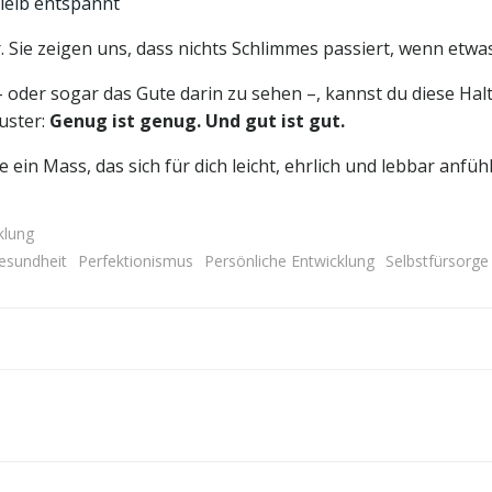
bleib entspannt
. Sie zeigen uns, dass nichts Schlimmes passiert, wenn etwas 
 oder sogar das Gute darin zu sehen –, kannst du diese Hal
uster:
Genug ist genug. Und gut ist gut.
de ein Mass, das sich für dich leicht, ehrlich und lebbar anfühl
klung
esundheit
Perfektionismus
Persönliche Entwicklung
Selbstfürsorge
Post
navigation