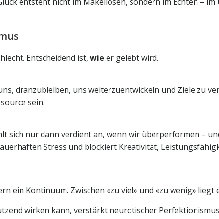
. Glück entsteht nicht im Makellosen, sondern im Echten – i
smus
hlecht. Entscheidend ist,
wie
er gelebt wird.
 uns, dranzubleiben, uns weiterzuentwickeln und Ziele zu v
source sein.
hlt sich nur dann verdient an, wenn wir überperformen – und
uerhaften Stress und blockiert Kreativität, Leistungsfähig
rn ein Kontinuum. Zwischen «zu viel» und «zu wenig» liegt 
tzend wirken kann, verstärkt neurotischer Perfektionismus