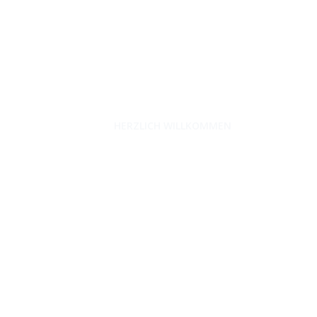
unterwegs-zuhause.com
HERZLICH WILLKOMMEN