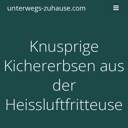
Zum
unterwegs-zuhause.com
Inhalt
springen
Knusprige
Kichererbsen aus
der
Heissluftfritteuse