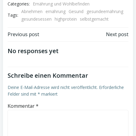
Categories:
Ernährung und Wohlbefinden
Abnehmen
ernährung
Gesund
gesundeernährung
Tags:
gesundesessen
highprotein
selbstgemacht
Post
Post
Previous post
Next post
navigation
navigation
No responses yet
Schreibe einen Kommentar
Deine E-Mail-Adresse wird nicht veröffentlicht.
Erforderliche
Felder sind mit
*
markiert
Kommentar
*