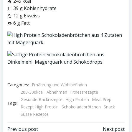
🔥 245 kcal
🍞 39 g Kohlenhydrate
💪 12 g Eiweiss
🥑 6 g Fett
Categories:
Ernährung und Wohlbefinden
200-300kcal
Abnehmen
Fitnessrezepte
Gesunde Backrezepte
High Protein
Meal Prep
Tags:
Rezept High Protein
Schokoladebrötchen
Snack
Süsse Rezepte
Previous post
Next post