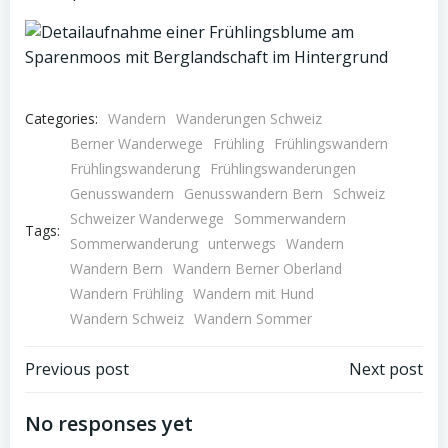
Categories:
Wandern
Wanderungen Schweiz
Berner Wanderwege
Frühling
Frühlingswandern
Frühlingswanderung
Frühlingswanderungen
Genusswandern
Genusswandern Bern
Schweiz
Schweizer Wanderwege
Sommerwandern
Tags:
Sommerwanderung
unterwegs
Wandern
Wandern Bern
Wandern Berner Oberland
Wandern Frühling
Wandern mit Hund
Wandern Schweiz
Wandern Sommer
Post
Post
Previous post
Next post
navigation
navigation
No responses yet