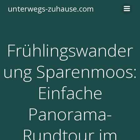
Zum
unterwegs-zuhause.com
Inhalt
springen
Frühlingswander
ung Sparenmoos:
Einfache
Panorama-
Rundtour im