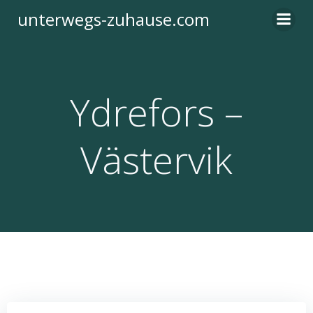
Zum
unterwegs-zuhause.com
Inhalt
springen
Ydrefors –
Västervik