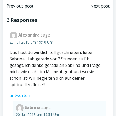
Post
Post
Previous post
Next post
navigation
navigation
3 Responses
Alexandra
sagt:
20. Juli 2018 um 19:10 Uhr
Das hast du wirklich toll geschrieben, liebe
Sabrina! Hab gerade vor 2 Stunden zu Phil
gesagt, ich denke gerade an Sabrina und frage
mich, wie es ihr im Moment geht und wo sie
schon ist! Wir begleiten dich auf deiner
spirituellen Reise!?
antworten
Sabrina
sagt:
20. Juli 2018 um 19:51 Uhr