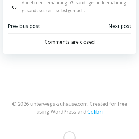
Abnehmen
ernährung
Gesund
gesundeernährung
Tags:
gesundesessen
selbstgemacht
Post
Post
Previous post
Next post
navigation
navigation
Comments are closed
© 2026 unterwegs-zuhause.com. Created for free
using WordPress and
Colibri