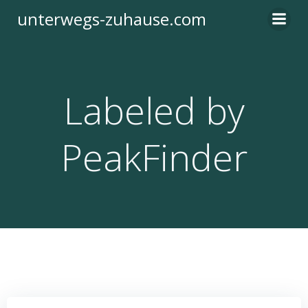
Zum
unterwegs-zuhause.com
Inhalt
springen
Labeled by
PeakFinder