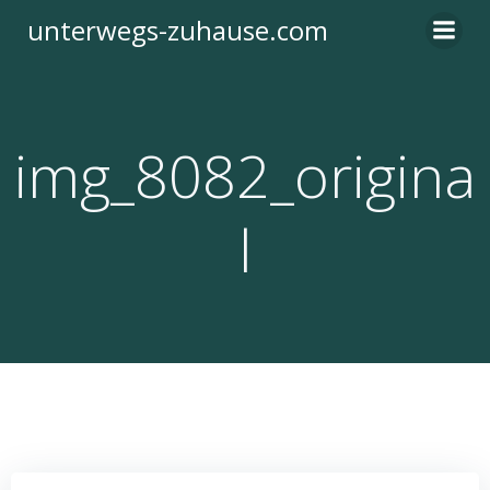
Zum
unterwegs-zuhause.com
Inhalt
springen
img_8082_origina
l