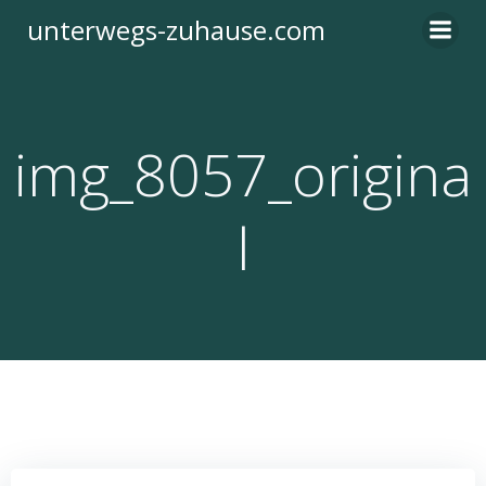
Zum
unterwegs-zuhause.com
Inhalt
springen
img_8057_origina
l