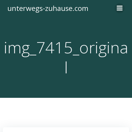
Zum
unterwegs-zuhause.com
Inhalt
springen
img_7415_origina
l