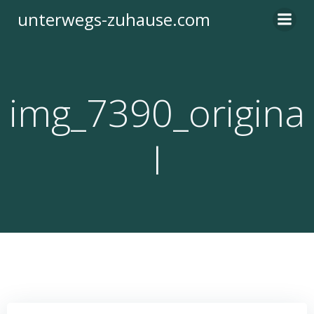
Zum
unterwegs-zuhause.com
Inhalt
springen
img_7390_origina
l