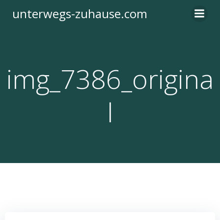
Zum
unterwegs-zuhause.com
Inhalt
springen
img_7386_origina
l