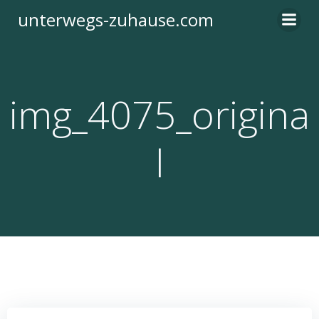
Zum
unterwegs-zuhause.com
Inhalt
springen
img_4075_origina
l