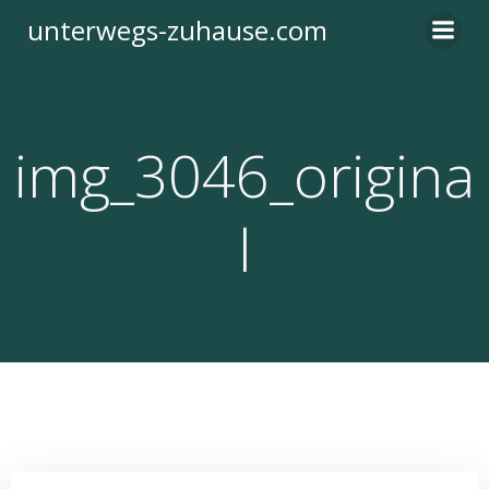
Zum
unterwegs-zuhause.com
Inhalt
springen
img_3046_origina
l