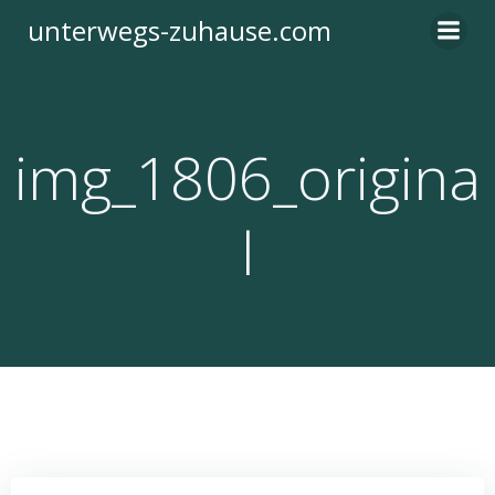
Zum
unterwegs-zuhause.com
Inhalt
springen
img_1806_origina
l