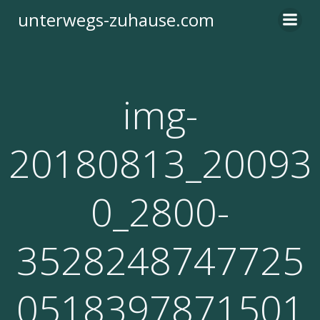
Zum
unterwegs-zuhause.com
Inhalt
springen
img-
20180813_20093
0_2800-
3528248747725
0518397871501