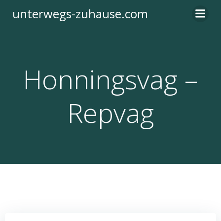
Zum
unterwegs-zuhause.com
Inhalt
springen
Honningsvag –
Repvag