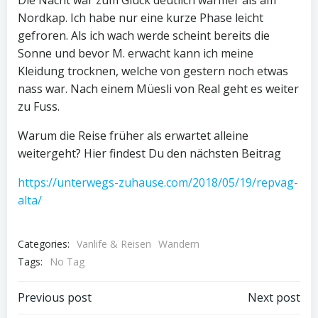
Die Nacht war zum Glück deutlich wärmer als am
Nordkap. Ich habe nur eine kurze Phase leicht
gefroren. Als ich wach werde scheint bereits die
Sonne und bevor M. erwacht kann ich meine
Kleidung trocknen, welche von gestern noch etwas
nass war. Nach einem Müesli von Real geht es weiter
zu Fuss.
Warum die Reise früher als erwartet alleine
weitergeht? Hier findest Du den nächsten Beitrag
https://unterwegs-zuhause.com/2018/05/19/repvag-
alta/
Categories:
Vanlife & Reisen
Wandern
Tags:
No Tag
Post
Post
Previous post
Next post