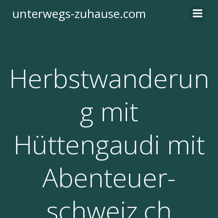
Zum
unterwegs-zuhause.com
Inhalt
springen
Herbstwanderun
g mit
Hüttengaudi mit
Abenteuer-
schweiz.ch