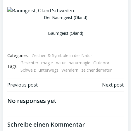
Der Baumgeist (Öland)
Baumgeist (Öland)
Categories:
Zeichen & Symbole in der Natur
Gesichter
magie
natur
naturmagie
Outdoor
Tags:
Schweiz
unterwegs
Wandern
zeichendernatur
Post
Post
Previous post
Next post
navigation
navigation
No responses yet
Schreibe einen Kommentar