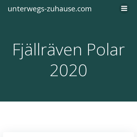
Zum
unterwegs-zuhause.com
Inhalt
springen
Fjällräven Polar
2020