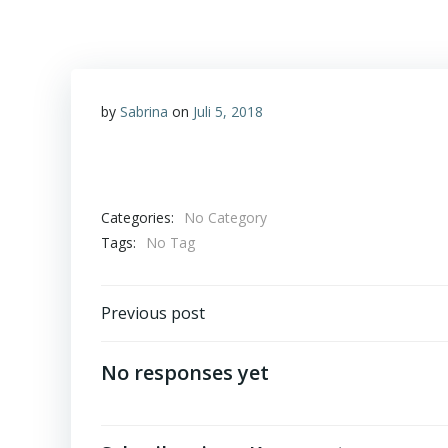
by
Sabrina
on
Juli 5, 2018
Categories:
No Category
Tags:
No Tag
Post
Previous post
navigation
No responses yet