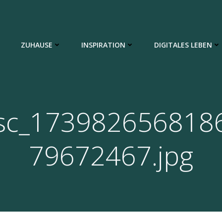
ZUHAUSE
INSPIRATION
DIGITALES LEBEN
sc_173982656818
79672467.jpg