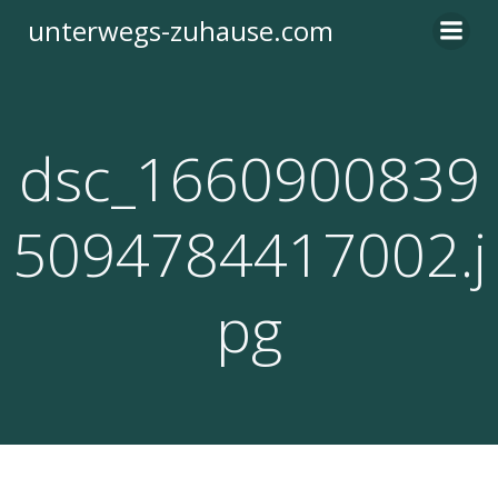
Zum
unterwegs-zuhause.com
Inhalt
springen
dsc_1660900839
5094784417002.j
pg