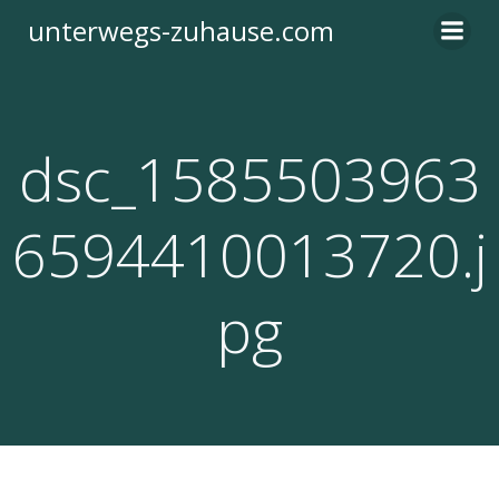
Zum
unterwegs-zuhause.com
Inhalt
springen
dsc_1585503963
6594410013720.j
pg