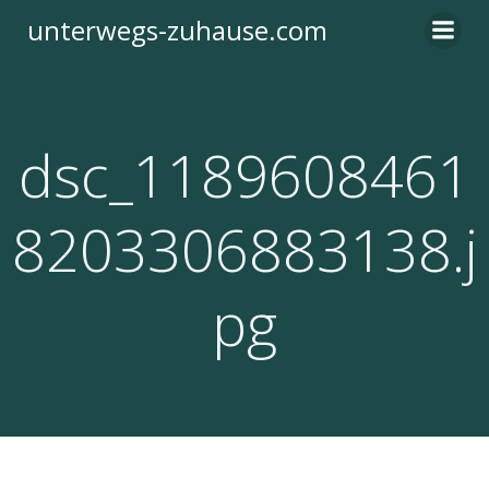
Zum
unterwegs-zuhause.com
Inhalt
springen
dsc_1189608461
8203306883138.j
pg