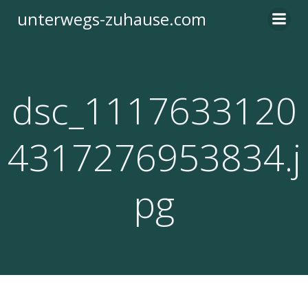
Zum
unterwegs-zuhause.com
Inhalt
springen
dsc_1117633120
4317276953834.j
pg