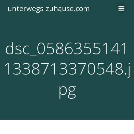
Zum
unterwegs-zuhause.com
Inhalt
springen
dsc_0586355141
1338713370548.j
pg