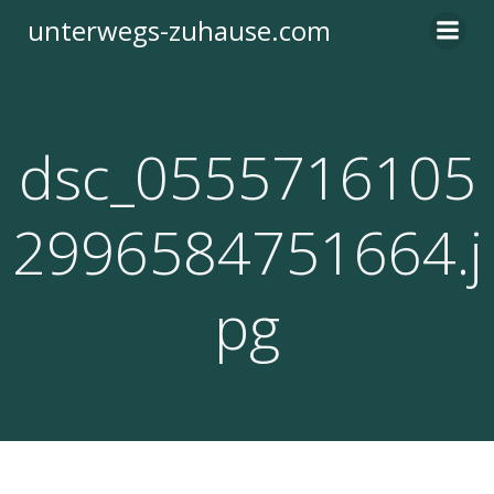
Zum
unterwegs-zuhause.com
Inhalt
springen
dsc_0555716105
2996584751664.j
pg